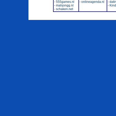
-
555games.nl
-
onlineagenda.nl
-
dati
-
mahjongg.nl
-
Kinde
-
schaken.net