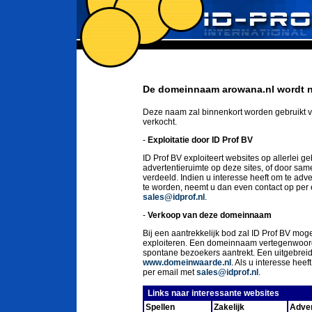
De domeinnaam arowana.nl wordt n
Deze naam zal binnenkort worden gebruikt v
verkocht.
-
Exploitatie door ID Prof BV
ID Prof BV exploiteert websites op allerlei g
advertentieruimte op deze sites, of door sa
verdeeld. Indien u interesse heeft om te ad
te worden, neemt u dan even contact op per
sales@idprof.nl
.
-
Verkoop van deze domeinnaam
Bij een aantrekkelijk bod zal ID Prof BV moge
exploiteren. Een domeinnaam vertegenwoord
spontane bezoekers aantrekt. Een uitgebrei
www.domeinwaarde.nl
. Als u interesse he
per email met
sales@idprof.nl
.
Links naar interessante websites
Spellen
Zakelijk
Adver